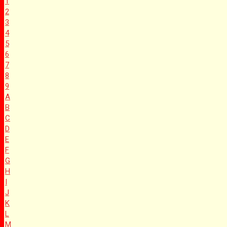
1
2
3
4
5
6
7
8
9
A
B
C
D
E
F
G
H
I
J
K
L
M