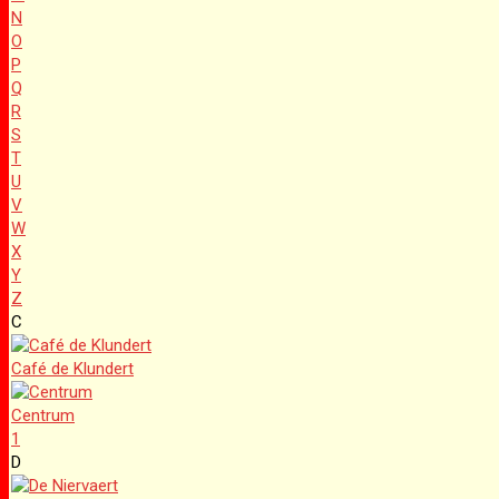
N
O
P
Q
R
S
T
U
V
W
X
Y
Z
C
Café de Klundert
Centrum
1
D