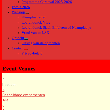
Programma Carnaval 2025-2026
Foto’s 2026
Websjop
Toon
Kleurplaat 2026
submenu
Loerendonck Vlag
Loerendonck Sjaal, Embleem of Naamplaatje
Vrind van ut LAK
Optocht
Toon
Uitslag van de optochten
submenu
Contact
Toon
Privacybeleid
submenu
Event Venues
4
Locaties
4
Beschikbare evenementen
Alle
0