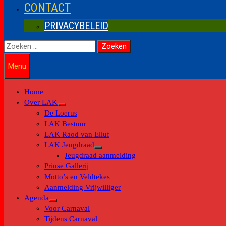
CONTACT
PRIVACYBELEID
Zoeken
naar:
Menu
Home
Over LAK
Toon
De Loerus
submenu
LAK Bestuur
LAK Raod van Elluf
LAK Jeugdraad
Toon
Jeugdraad aanmelding
submenu
Prinse Gallerij
Motto’s en Veldtekes
Aanmelding Vrijwilliger
Agenda
Toon
Voor Carnaval
submenu
Tijdens Carnaval