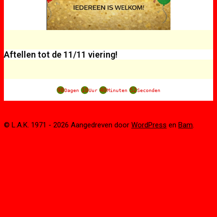
Aftellen tot de 11/11 viering!
98
10
40
52
Dagen
Uur
Minuten
Seconden
© L.A.K. 1971 - 2026 Aangedreven door
WordPress
en
Bam
.