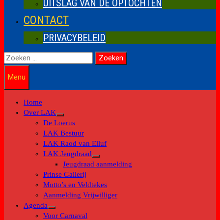
UITSLAG VAN DE OPTOCHTEN
CONTACT
PRIVACYBELEID
Zoeken
naar:
Menu
Home
Over LAK
Toon
De Loerus
submenu
LAK Bestuur
LAK Raod van Elluf
LAK Jeugdraad
Toon
Jeugdraad aanmelding
submenu
Prinse Gallerij
Motto’s en Veldtekes
Aanmelding Vrijwilliger
Agenda
Toon
Voor Carnaval