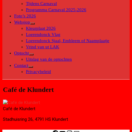
submenu
Tijdens Carnaval
Programma Carnaval 2025-2026
Foto’s 2026
Websjop
Toon
Kleurplaat 2026
submenu
Loerendonck Vlag
Loerendonck Sjaal, Embleem of Naamplaatje
Vrind van ut LAK
Optocht
Toon
Uitslag van de optochten
submenu
Contact
Toon
Privacybeleid
submenu
Café de Klundert
Café de Klundert
Stadhuisring 26, 4791 HS Klundert