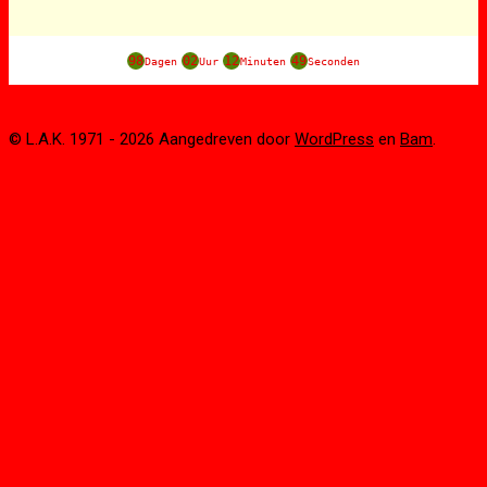
98
02
12
49
Dagen
Uur
Minuten
Seconden
© L.A.K. 1971 - 2026 Aangedreven door
WordPress
en
Bam
.