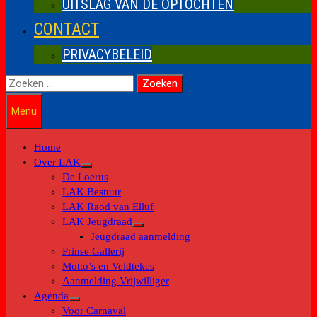
UITSLAG VAN DE OPTOCHTEN
CONTACT
PRIVACYBELEID
Zoeken
naar:
Menu
Home
Over LAK
Toon
De Loerus
submenu
LAK Bestuur
LAK Raod van Elluf
LAK Jeugdraad
Toon
Jeugdraad aanmelding
submenu
Prinse Gallerij
Motto’s en Veldtekes
Aanmelding Vrijwilliger
Agenda
Toon
Voor Carnaval