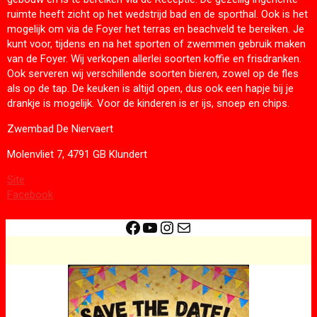
ruimte heeft zicht op het wedstrijd bad en de sporthal. Ook is het
mogelijk om via de Foyer het terras en beachveld te bereiken. Je
kunt voor, tijdens en na het sporten of zwemmen gebruik maken
van de Foyer. Wij verkopen allerlei soorten koffie en frisdranken.
Ook serveren wij verschillende soorten bieren, zowel op de fles
als op de tap. De keuken is altijd open, dus ook een hapje bij je
drankje is mogelijk. Voor de kinderen is er ijs, snoep en chips.
Zwembad De Niervaert
Molenvliet 7, 4791 GB Klundert
Site
Facebook
Facebook
YouTube
Instagram
E-mail