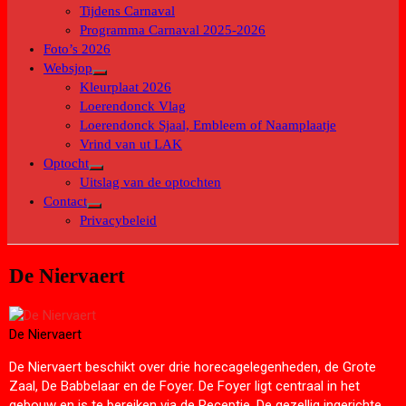
submenu
Tijdens Carnaval
Programma Carnaval 2025-2026
Foto’s 2026
Websjop
Toon
Kleurplaat 2026
submenu
Loerendonck Vlag
Loerendonck Sjaal, Embleem of Naamplaatje
Vrind van ut LAK
Optocht
Toon
Uitslag van de optochten
submenu
Contact
Toon
Privacybeleid
submenu
De Niervaert
De Niervaert
De Niervaert beschikt over drie horecagelegenheden, de Grote
Zaal, De Babbelaar en de Foyer. De Foyer ligt centraal in het
gebouw en is te bereiken via de Receptie. De gezellig ingerichte