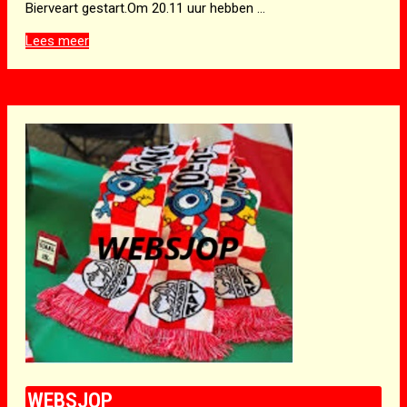
Bierveart gestart.Om 20.11 uur hebben …
11de
Lees meer
van
de
11de
BAL
2025!
WEBSJOP