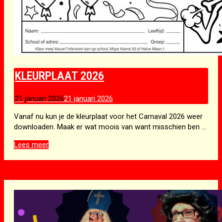
KLEURPLAAT 2026
21 januari 2026
21 januari 2026
Vanaf nu kun je de kleurplaat voor het Carnaval 2026 weer
downloaden. Maak er wat moois van want misschien ben …
Kleurplaat
Lees meer
2026