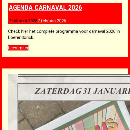
AGENDA CARNAVAL 2026
7 februari 2026
7 februari 2026
Check hier het complete programma voor carnaval 2026 in
Loerendonck.
Agenda
Lees meer
Carnaval
2026