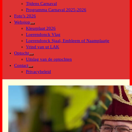
submenu
Tijdens Carnaval
Programma Carnaval 2025-2026
Foto’s 2026
Websjop
Toon
Kleurplaat 2026
submenu
Loerendonck Vlag
Loerendonck Sjaal, Embleem of Naamplaatje
Vrind van ut LAK
Optocht
Toon
Uitslag van de optochten
submenu
Contact
Toon
Privacybeleid
submenu