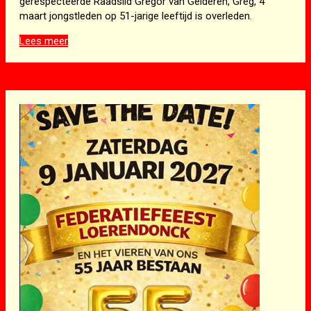
gerespecteerde Raadslid Gregor van Gelderen, Greg, 4
maart jongstleden op 51-jarige leeftijd is overleden.
In
Lees meer
Memoriam