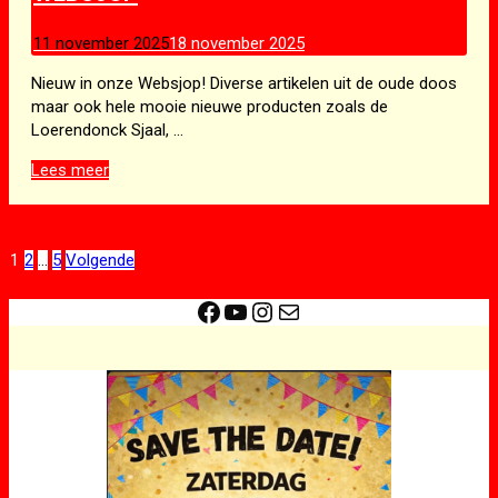
11 november 2025
18 november 2025
Nieuw in onze Websjop! Diverse artikelen uit de oude doos
maar ook hele mooie nieuwe producten zoals de
Loerendonck Sjaal, …
Websjop
Lees meer
Berichten
1
2
…
5
Volgende
paginering
Facebook
YouTube
Instagram
E-mail