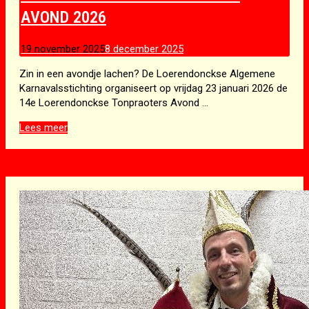
AVOND 2026
19 november 2025
8 december 2025
Zin in een avondje lachen? De Loerendonckse Algemene
Karnavalsstichting organiseert op vrijdag 23 januari 2026 de
14e Loerendonckse Tonpraoters Avond …
Loerendonckse
Lees meer
Tonpraoters
Avond
2026