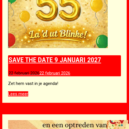
SAVE THE DATE 9 JANUARI 2027
22 februari 2026
22 februari 2026
Zet hem vast in je agenda!
SAVE
Lees meer
THE
DATE
9
JANUARI
2027