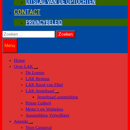
UITSLAG VAN DE OPTOCHTEN
CONTACT
PRIVACYBELEID
Zoeken
naar:
Menu
Home
Over LAK
Toon
De Loerus
submenu
LAK Bestuur
LAK Raod van Elluf
LAK Jeugdraad
Toon
Jeugdraad aanmelding
submenu
Prinse Gallerij
Motto’s en Veldtekes
Aanmelding Vrijwilliger
Agenda
Toon
Voor Carnaval