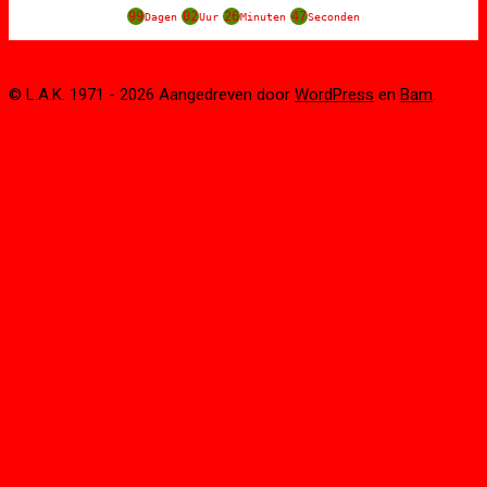
99
02
26
47
Dagen
Uur
Minuten
Seconden
© L.A.K. 1971 - 2026 Aangedreven door
WordPress
en
Bam
.