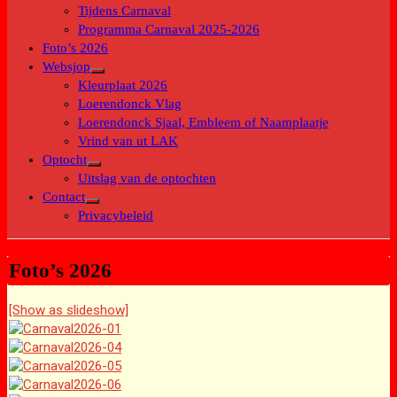
submenu
Tijdens Carnaval
Programma Carnaval 2025-2026
Foto’s 2026
Websjop
Toon
Kleurplaat 2026
submenu
Loerendonck Vlag
Loerendonck Sjaal, Embleem of Naamplaatje
Vrind van ut LAK
Optocht
Toon
Uitslag van de optochten
submenu
Contact
Toon
Privacybeleid
submenu
Foto’s 2026
[Show as slideshow]