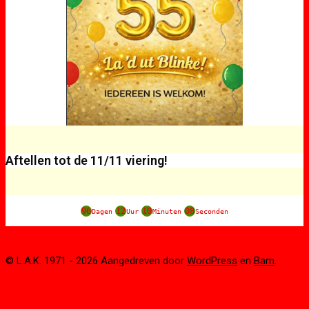
Aftellen tot de 11/11 viering!
96
12
10
08
Dagen
Uur
Minuten
Seconden
© L.A.K. 1971 - 2026 Aangedreven door
WordPress
en
Bam
.