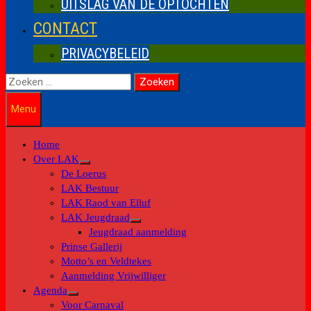
UITSLAG VAN DE OPTOCHTEN
CONTACT
PRIVACYBELEID
Zoeken
naar:
Menu
Home
Over LAK
Toon
De Loerus
submenu
LAK Bestuur
LAK Raod van Elluf
LAK Jeugdraad
Toon
Jeugdraad aanmelding
submenu
Prinse Gallerij
Motto’s en Veldtekes
Aanmelding Vrijwilliger
Agenda
Toon
Voor Carnaval