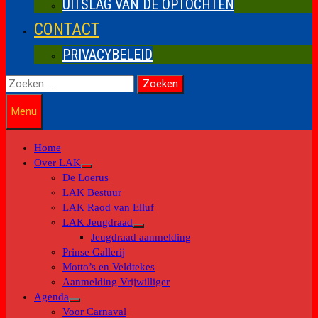
UITSLAG VAN DE OPTOCHTEN
CONTACT
PRIVACYBELEID
Zoeken
naar:
Menu
Home
Over LAK
Toon
De Loerus
submenu
LAK Bestuur
LAK Raod van Elluf
LAK Jeugdraad
Toon
Jeugdraad aanmelding
submenu
Prinse Gallerij
Motto’s en Veldtekes
Aanmelding Vrijwilliger
Agenda
Toon
Voor Carnaval