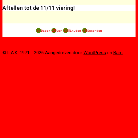
Aftellen tot de 11/11 viering!
97
20
16
36
Dagen
Uur
Minuten
Seconden
© L.A.K. 1971 - 2026 Aangedreven door
WordPress
en
Bam
.