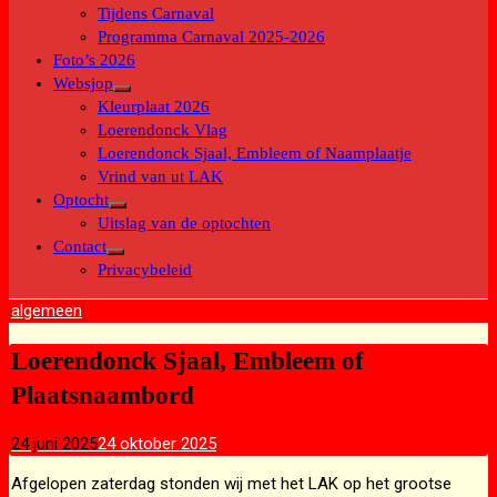
submenu
Tijdens Carnaval
Programma Carnaval 2025-2026
Foto’s 2026
Websjop
Toon
Kleurplaat 2026
submenu
Loerendonck Vlag
Loerendonck Sjaal, Embleem of Naamplaatje
Vrind van ut LAK
Optocht
Toon
Uitslag van de optochten
submenu
Contact
Toon
Privacybeleid
submenu
algemeen
Loerendonck Sjaal, Embleem of
Plaatsnaambord
24 juni 2025
24 oktober 2025
Afgelopen zaterdag stonden wij met het LAK op het grootse