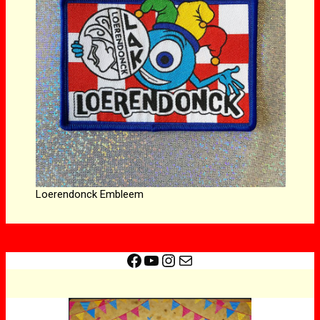
Loerendonck Embleem
Facebook
YouTube
Instagram
E-mail