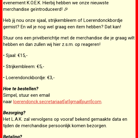
evenement K.O.E.K. Hierbij hebben we onze nieuwste
merchandise geïntroduceerd! 🎉
Heb jij nou onze sjaal, strijkembleem of Loerendonckbordje
gemist? En wil je nog wel graag een item hebben? Dat kan!
Stuur ons een privéberichtje met de merchandise die je graag wilt
hebben en dan zullen wij hier z.s.m. op reageren!
• Sjaal: €15,-
• Strijkembleem: €5,-
• Loerendonckbordje: €3,-
Hoe te bestellen?
Simpel, stuur een email
naar
loerendonck.secretariaat[at]gmail[punt]com
.
Bezorging?
Het L.A.K. zal vervolgens op vooraf bekend gemaakte data en
tijden de merchandise persoonlijk komen bezorgen.
Betaling?