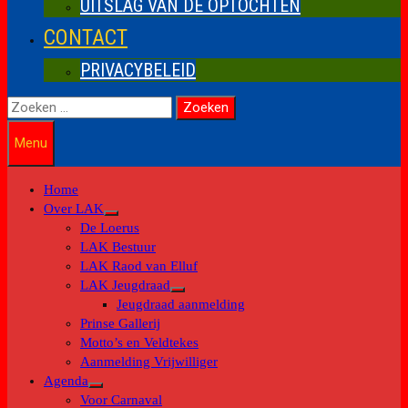
UITSLAG VAN DE OPTOCHTEN
CONTACT
PRIVACYBELEID
Zoeken
naar:
Menu
Home
Over LAK
Toon
De Loerus
submenu
LAK Bestuur
LAK Raod van Elluf
LAK Jeugdraad
Toon
Jeugdraad aanmelding
submenu
Prinse Gallerij
Motto’s en Veldtekes
Aanmelding Vrijwilliger
Agenda
Toon
Voor Carnaval