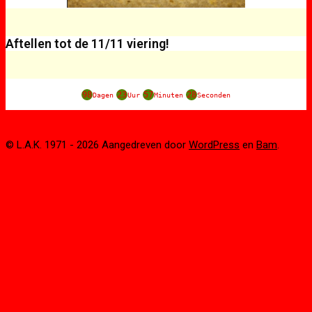
Aftellen tot de 11/11 viering!
98
23
57
28
Dagen
Uur
Minuten
Seconden
© L.A.K. 1971 - 2026 Aangedreven door
WordPress
en
Bam
.