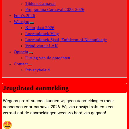
submenu
Tijdens Carnaval
Programma Carnaval 2025-2026
Foto’s 2026
Websjop
Toon
Kleurplaat 2026
submenu
Loerendonck Vlag
Loerendonck Sjaal, Embleem of Naamplaatje
Vrind van ut LAK
Optocht
Toon
Uitslag van de optochten
submenu
Contact
Toon
Privacybeleid
submenu
Jeugdraad aanmelding
Wegens groot succes kunnen wij geen aanmeldingen meer
aannemen voor carnaval 2026. Wij zijn onwijs trots en zeer
verrast dat de aanmeldingen weer zo hard zijn gegaan!