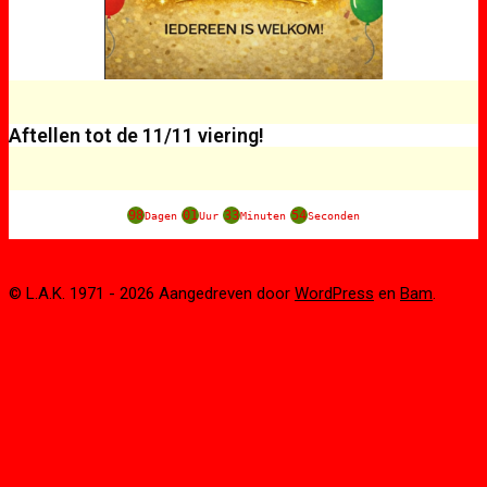
Aftellen tot de 11/11 viering!
98
01
33
54
Dagen
Uur
Minuten
Seconden
© L.A.K. 1971 - 2026 Aangedreven door
WordPress
en
Bam
.