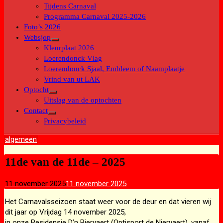
submenu
Tijdens Carnaval
Programma Carnaval 2025-2026
Foto’s 2026
Websjop
Toon
Kleurplaat 2026
submenu
Loerendonck Vlag
Loerendonck Sjaal, Embleem of Naamplaatje
Vrind van ut LAK
Optocht
Toon
Uitslag van de optochten
submenu
Contact
Toon
Privacybeleid
submenu
algemeen
11de van de 11de – 2025
11 november 2025
11 november 2025
Het Carnavalsseizoen staat weer voor de deur en dat vieren wij
dit jaar op Vrijdag 14 november 2025,
in onze Residensie D’n Biervaert (Optisport de Niervaert), vanaf