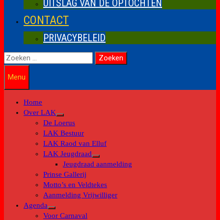
UITSLAG VAN DE OPTOCHTEN
CONTACT
PRIVACYBELEID
Zoeken
naar:
Menu
Home
Over LAK
Toon
De Loerus
submenu
LAK Bestuur
LAK Raod van Elluf
LAK Jeugdraad
Toon
Jeugdraad aanmelding
submenu
Prinse Gallerij
Motto’s en Veldtekes
Aanmelding Vrijwilliger
Agenda
Toon
Voor Carnaval