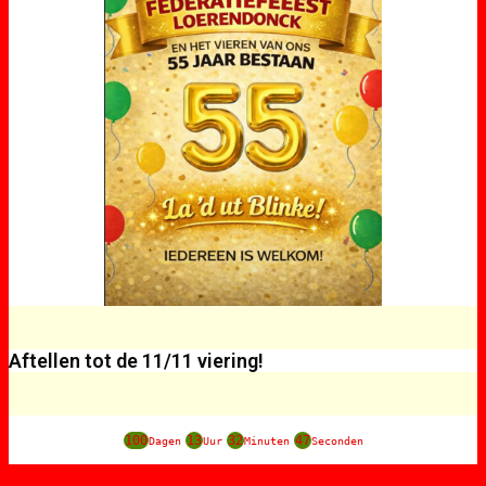
Aftellen tot de 11/11 viering!
100
13
32
47
Dagen
Uur
Minuten
Seconden