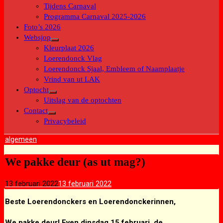
submenu
Tijdens Carnaval
Programma Carnaval 2025-2026
Foto’s 2026
Websjop
Toon
Kleurplaat 2026
submenu
Loerendonck Vlag
Loerendonck Sjaal, Embleem of Naamplaatje
Vrind van ut LAK
Optocht
Toon
Uitslag van de optochten
submenu
Contact
Toon
Privacybeleid
submenu
algemeen
We pakke deur (as ut mag?)
13 februari 2022
13 februari 2022
Beste Loerendonckers en Loerendonckerinnen,
We pakke deur! Even dinsdag 15 februari, de