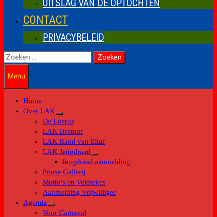
UITSLAG VAN DE OPTOCHTEN
CONTACT
PRIVACYBELEID
Zoeken
naar:
Menu
Home
Over LAK
Toon
De Loerus
submenu
LAK Bestuur
LAK Raod van Elluf
LAK Jeugdraad
Toon
Jeugdraad aanmelding
submenu
Prinse Gallerij
Motto’s en Veldtekes
Aanmelding Vrijwilliger
Agenda
Toon
Voor Carnaval