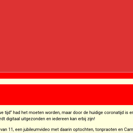
e tijd” had het moeten worden, maar door de huidige coronatijd is e
 digitaal uitgezonden en iedereen kan erbij zijn!
van 11, een jubileumvideo met daarin optochten, tonpraoten en Carnav