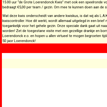
15.00 uur “de Grote Loerendonck Kwis” met ook een speelronde voor
bedraagt €5,00 per team / gezin. Om mee te kunnen doen aan de sho
Wat deze kwis onderscheidt van andere kwiskus, is dat wij als L.A.K
kwiscontroller. Hoe dit werkt, wordt allemaal uitgelegd in een brie
toegankelijk voor het gehele gezin. Onze speciale dank gaat uit n
worden! Zet de toegestane visite met een gezellige drankje en borr
Loerendonck e.o. en hopen u allen virtueel te mogen begroeten tij
50 jaor Loerendonck!