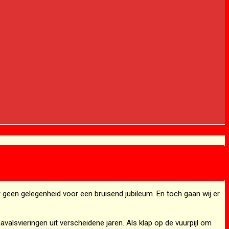
r geen gelegenheid voor een bruisend jubileum. En toch gaan wij er
alsvieringen uit verscheidene jaren. Als klap op de vuurpijl om