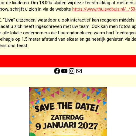
 de kinderen. Om 18.00u sluiten wij deze feestmiddag af met een af
w, schrijft u zich in via de website
https://www.thuisvdbuis.nl/…/
. “
Live
” uitzenden, waardoor u ook interactief kan reageren middels 
f nadat u zich heeft ingeschreven met uw team. Ook kan men foto’s app
aar alle lokale ondernemers die Loerendonck een warm hart toedragen
elhapje op 1,5 meter afstand van elkaar en ga heerlijk genieten via 
dens ons feest:
Facebook
YouTube
Instagram
E-mail