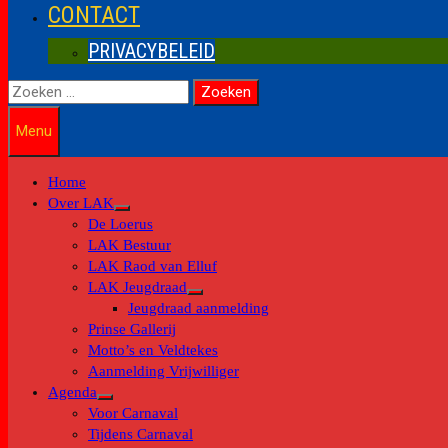
CONTACT
PRIVACYBELEID
Zoeken
naar:
Menu
Home
Over LAK
Toon
De Loerus
submenu
LAK Bestuur
LAK Raod van Elluf
LAK Jeugdraad
Toon
Jeugdraad aanmelding
submenu
Prinse Gallerij
Motto’s en Veldtekes
Aanmelding Vrijwilliger
Agenda
Toon
Voor Carnaval
submenu
Tijdens Carnaval