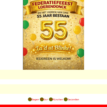
98
09
44
47
Dagen
Uur
Minuten
Seconden