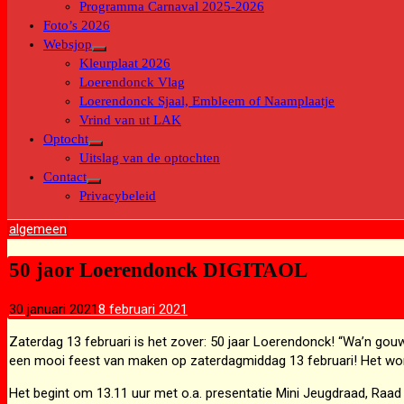
Programma Carnaval 2025-2026
Foto’s 2026
Websjop
Toon
Kleurplaat 2026
submenu
Loerendonck Vlag
Loerendonck Sjaal, Embleem of Naamplaatje
Vrind van ut LAK
Optocht
Toon
Uitslag van de optochten
submenu
Contact
Toon
Privacybeleid
submenu
algemeen
50 jaor Loerendonck DIGITAOL
30 januari 2021
8 februari 2021
Zaterdag 13 februari is het zover: 50 jaar Loerendonck! “Wa’n gouw
een mooi feest van maken op zaterdagmiddag 13 februari! Het wordt
Het begint om 13.11 uur met o.a. presentatie Mini Jeugdraad, Raad 