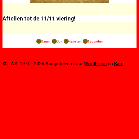
Aftellen tot de 11/11 viering!
96
09
39
53
Dagen
Uur
Minuten
Seconden
© L.A.K. 1971 - 2026 Aangedreven door
WordPress
en
Bam
.