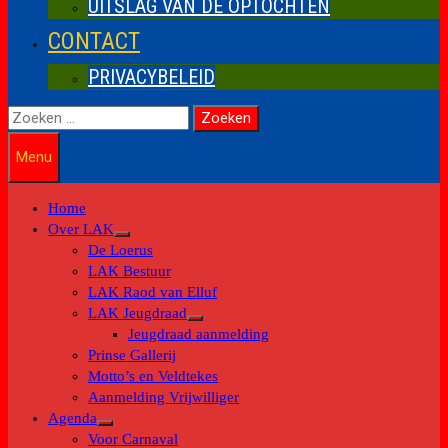
UITSLAG VAN DE OPTOCHTEN
CONTACT
PRIVACYBELEID
Zoeken
naar:
Menu
Home
Over LAK
Toon
De Loerus
submenu
LAK Bestuur
LAK Raod van Elluf
LAK Jeugdraad
Toon
Jeugdraad aanmelding
submenu
Prinse Gallerij
Motto’s en Veldtekes
Aanmelding Vrijwilliger
Agenda
Toon
Voor Carnaval