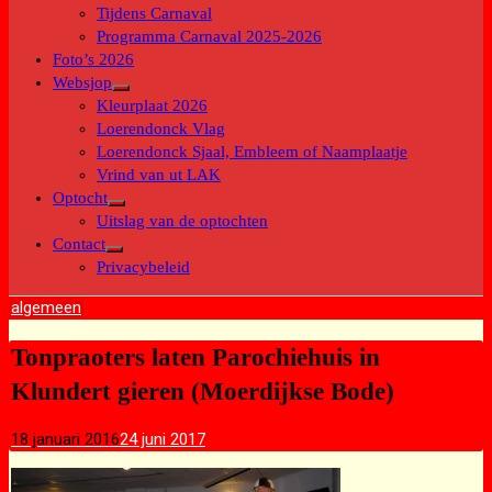
submenu
Tijdens Carnaval
Programma Carnaval 2025-2026
Foto’s 2026
Websjop
Toon
Kleurplaat 2026
submenu
Loerendonck Vlag
Loerendonck Sjaal, Embleem of Naamplaatje
Vrind van ut LAK
Optocht
Toon
Uitslag van de optochten
submenu
Contact
Toon
Privacybeleid
submenu
algemeen
Tonpraoters laten Parochiehuis in
Klundert gieren (Moerdijkse Bode)
18 januari 2016
24 juni 2017