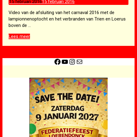
15 februari 2016
15 februari 2016
Video van de afsluiting van het carnaval 2016 met de
lampionnenoptocht en het verbranden van Trien en Loerus
boven de …
Lampionnen
Lees meer
optocht
2016
(video)
Facebook
YouTube
Instagram
E-mail