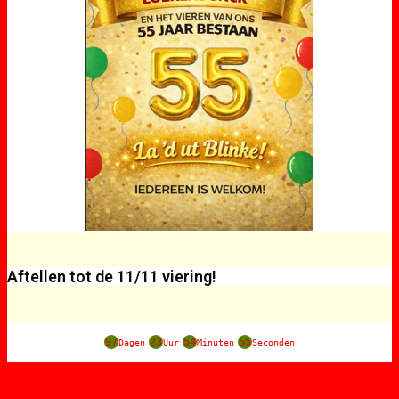
Aftellen tot de 11/11 viering!
97
23
54
55
Dagen
Uur
Minuten
Seconden