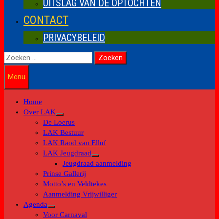
UITSLAG VAN DE OPTOCHTEN
CONTACT
PRIVACYBELEID
Zoeken
naar:
Menu
Home
Over LAK
Toon
De Loerus
submenu
LAK Bestuur
LAK Raod van Elluf
LAK Jeugdraad
Toon
Jeugdraad aanmelding
submenu
Prinse Gallerij
Motto’s en Veldtekes
Aanmelding Vrijwilliger
Agenda
Toon
Voor Carnaval