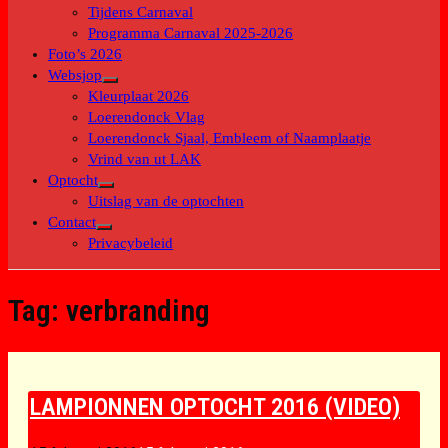
submenu
Tijdens Carnaval
Programma Carnaval 2025-2026
Foto’s 2026
Websjop
Toon
Kleurplaat 2026
submenu
Loerendonck Vlag
Loerendonck Sjaal, Embleem of Naamplaatje
Vrind van ut LAK
Optocht
Toon
Uitslag van de optochten
submenu
Contact
Toon
Privacybeleid
submenu
Tag:
verbranding
LAMPIONNEN OPTOCHT 2016 (VIDEO)