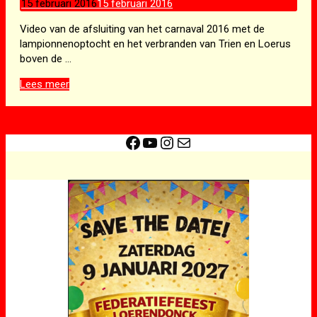
15 februari 2016
15 februari 2016
Video van de afsluiting van het carnaval 2016 met de
lampionnenoptocht en het verbranden van Trien en Loerus
boven de …
Lampionnen
Lees meer
optocht
2016
(video)
Facebook
YouTube
Instagram
E-mail