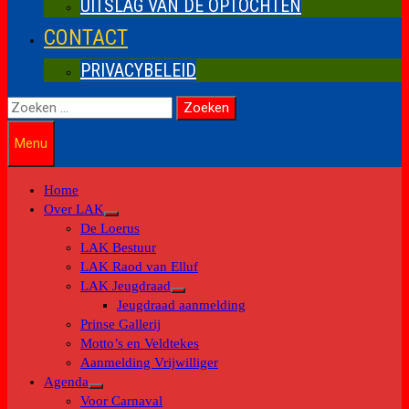
UITSLAG VAN DE OPTOCHTEN
CONTACT
PRIVACYBELEID
Zoeken
naar:
Menu
Home
Over LAK
Toon
De Loerus
submenu
LAK Bestuur
LAK Raod van Elluf
LAK Jeugdraad
Toon
Jeugdraad aanmelding
submenu
Prinse Gallerij
Motto’s en Veldtekes
Aanmelding Vrijwilliger
Agenda
Toon
Voor Carnaval