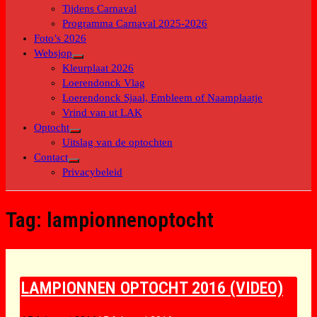
submenu
Tijdens Carnaval
Programma Carnaval 2025-2026
Foto’s 2026
Websjop
Toon
Kleurplaat 2026
submenu
Loerendonck Vlag
Loerendonck Sjaal, Embleem of Naamplaatje
Vrind van ut LAK
Optocht
Toon
Uitslag van de optochten
submenu
Contact
Toon
Privacybeleid
submenu
Tag:
lampionnenoptocht
LAMPIONNEN OPTOCHT 2016 (VIDEO)