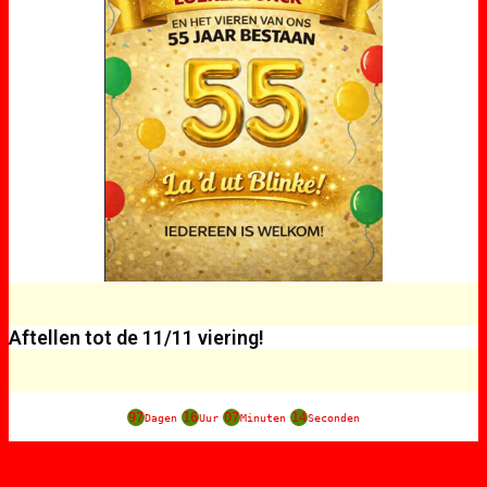
Aftellen tot de 11/11 viering!
97
16
07
14
Dagen
Uur
Minuten
Seconden