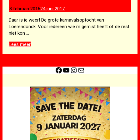
8 februari 2016
24 juni 2017
Daar is ie weer! De grote karnavalsoptocht van
Loerendonck. Voor iedereen wie m gemist heeft of de rest
niet kon …
Optocht
Lees meer
Loerendonck
video
Facebook
YouTube
Instagram
E-mail