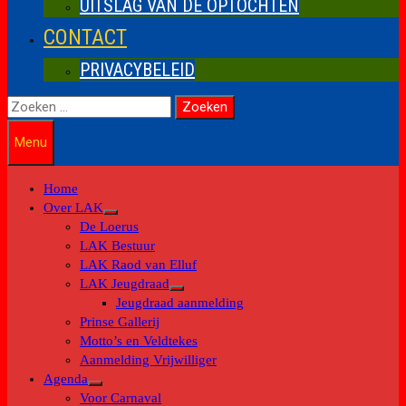
UITSLAG VAN DE OPTOCHTEN
CONTACT
PRIVACYBELEID
Zoeken
naar:
Menu
Home
Over LAK
Toon
De Loerus
submenu
LAK Bestuur
LAK Raod van Elluf
LAK Jeugdraad
Toon
Jeugdraad aanmelding
submenu
Prinse Gallerij
Motto’s en Veldtekes
Aanmelding Vrijwilliger
Agenda
Toon
Voor Carnaval