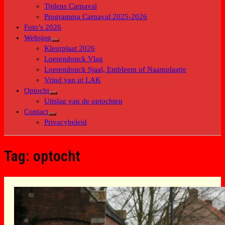
submenu
Tijdens Carnaval
Programma Carnaval 2025-2026
Foto’s 2026
Websjop
Toon
Kleurplaat 2026
submenu
Loerendonck Vlag
Loerendonck Sjaal, Embleem of Naamplaatje
Vrind van ut LAK
Optocht
Toon
Uitslag van de optochten
submenu
Contact
Toon
Privacybeleid
submenu
Tag:
optocht