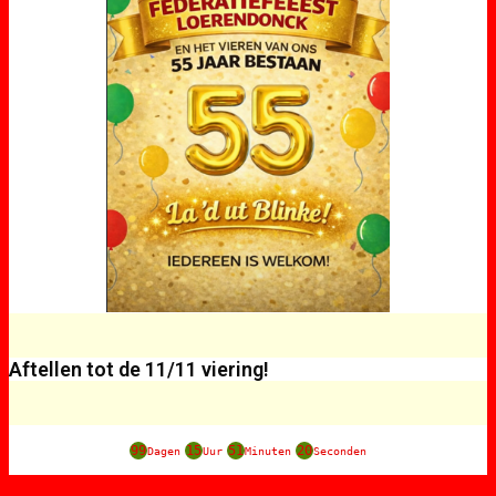
Aftellen tot de 11/11 viering!
99
15
51
20
Dagen
Uur
Minuten
Seconden