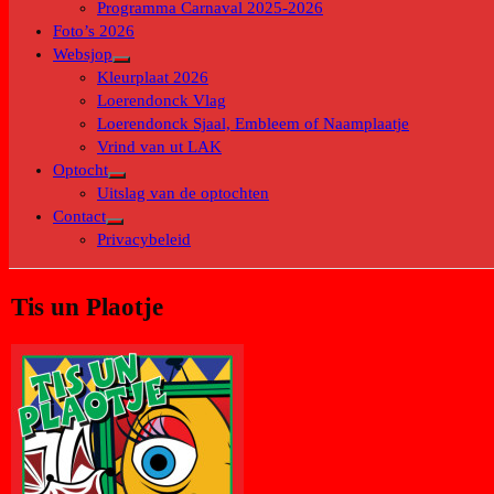
Programma Carnaval 2025-2026
Foto’s 2026
Websjop
Toon
Kleurplaat 2026
submenu
Loerendonck Vlag
Loerendonck Sjaal, Embleem of Naamplaatje
Vrind van ut LAK
Optocht
Toon
Uitslag van de optochten
submenu
Contact
Toon
Privacybeleid
submenu
Tis un Plaotje