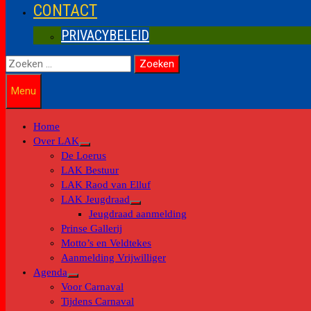
CONTACT
PRIVACYBELEID
Zoeken
naar:
Menu
Home
Over LAK
Toon
De Loerus
submenu
LAK Bestuur
LAK Raod van Elluf
LAK Jeugdraad
Toon
Jeugdraad aanmelding
submenu
Prinse Gallerij
Motto’s en Veldtekes
Aanmelding Vrijwilliger
Agenda
Toon
Voor Carnaval
submenu
Tijdens Carnaval