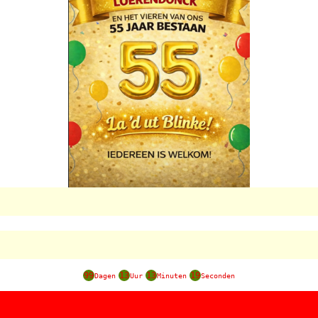
99
13
13
19
Dagen
Uur
Minuten
Seconden