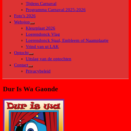
submenu
Tijdens Carnaval
Programma Carnaval 2025-2026
Foto’s 2026
Websjop
Toon
Kleurplaat 2026
submenu
Loerendonck Vlag
Loerendonck Sjaal, Embleem of Naamplaatje
Vrind van ut LAK
Optocht
Toon
Uitslag van de optochten
submenu
Contact
Toon
Privacybeleid
submenu
Dur Is Wa Gaonde