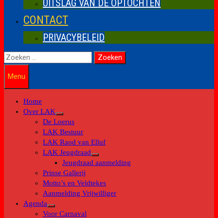
UITSLAG VAN DE OPTOCHTEN
CONTACT
PRIVACYBELEID
Zoeken
naar:
Menu
Home
Over LAK
Toon
De Loerus
submenu
LAK Bestuur
LAK Raod van Elluf
LAK Jeugdraad
Toon
Jeugdraad aanmelding
submenu
Prinse Gallerij
Motto’s en Veldtekes
Aanmelding Vrijwilliger
Agenda
Toon
Voor Carnaval