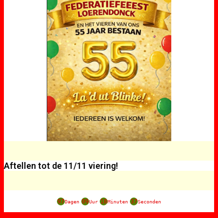
Aftellen tot de 11/11 viering!
97
09
18
37
Dagen
Uur
Minuten
Seconden