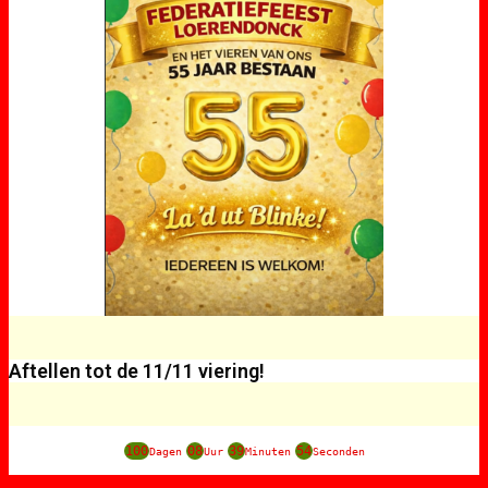
Aftellen tot de 11/11 viering!
100
08
39
54
Dagen
Uur
Minuten
Seconden