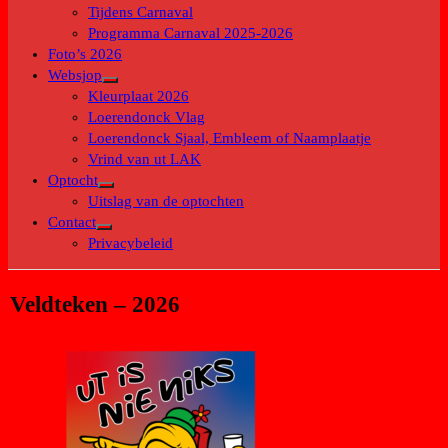
submenu
Tijdens Carnaval
Programma Carnaval 2025-2026
Foto’s 2026
Websjop
Toon
Kleurplaat 2026
submenu
Loerendonck Vlag
Loerendonck Sjaal, Embleem of Naamplaatje
Vrind van ut LAK
Optocht
Toon
Uitslag van de optochten
submenu
Contact
Toon
Privacybeleid
submenu
Veldteken – 2026