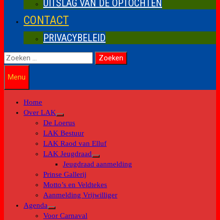
UITSLAG VAN DE OPTOCHTEN
CONTACT
PRIVACYBELEID
Zoeken
naar:
Menu
Home
Over LAK
Toon
De Loerus
submenu
LAK Bestuur
LAK Raod van Elluf
LAK Jeugdraad
Toon
Jeugdraad aanmelding
submenu
Prinse Gallerij
Motto’s en Veldtekes
Aanmelding Vrijwilliger
Agenda
Toon
Voor Carnaval