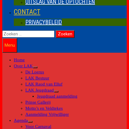
UITSLAG VAN DE OPTOCHTEN
CONTACT
PRIVACYBELEID
Zoeken
naar:
Menu
Home
Over LAK
Toon
De Loerus
submenu
LAK Bestuur
LAK Raod van Elluf
LAK Jeugdraad
Toon
Jeugdraad aanmelding
submenu
Prinse Gallerij
Motto’s en Veldtekes
Aanmelding Vrijwilliger
Agenda
Toon
Voor Carnaval