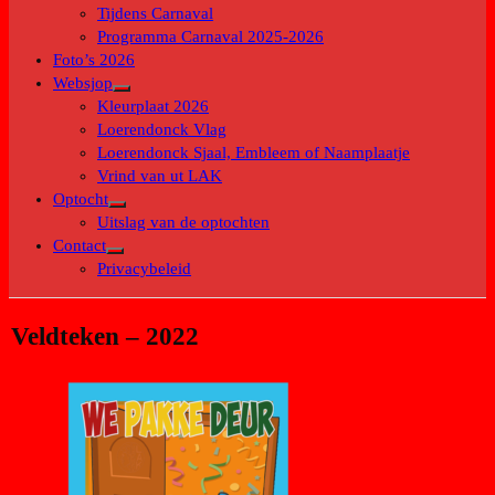
submenu
Tijdens Carnaval
Programma Carnaval 2025-2026
Foto’s 2026
Websjop
Toon
Kleurplaat 2026
submenu
Loerendonck Vlag
Loerendonck Sjaal, Embleem of Naamplaatje
Vrind van ut LAK
Optocht
Toon
Uitslag van de optochten
submenu
Contact
Toon
Privacybeleid
submenu
Veldteken – 2022