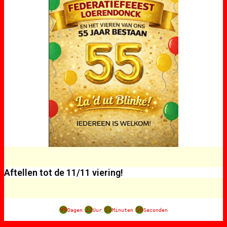
Aftellen tot de 11/11 viering!
99
22
51
56
Dagen
Uur
Minuten
Seconden