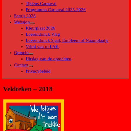
submenu
Tijdens Carnaval
Programma Carnaval 2025-2026
Foto’s 2026
Websjop
Toon
Kleurplaat 2026
submenu
Loerendonck Vlag
Loerendonck Sjaal, Embleem of Naamplaatje
Vrind van ut LAK
Optocht
Toon
Uitslag van de optochten
submenu
Contact
Toon
Privacybeleid
submenu
Veldteken – 2018