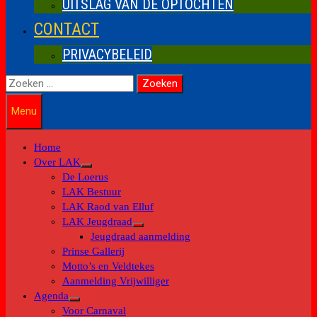
UITSLAG VAN DE OPTOCHTEN
CONTACT
PRIVACYBELEID
Zoeken
naar:
Menu
Home
Over LAK
Toon
De Loerus
submenu
LAK Bestuur
LAK Raod van Elluf
LAK Jeugdraad
Toon
Jeugdraad aanmelding
submenu
Prinse Gallerij
Motto’s en Veldtekes
Aanmelding Vrijwilliger
Agenda
Toon
Voor Carnaval