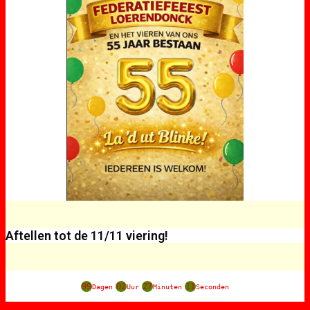
Aftellen tot de 11/11 viering!
99
02
27
11
Dagen
Uur
Minuten
Seconden