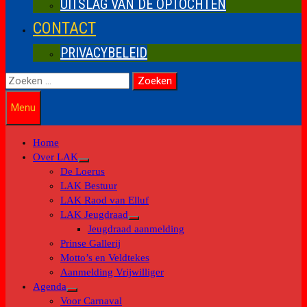
UITSLAG VAN DE OPTOCHTEN
CONTACT
PRIVACYBELEID
Zoeken
naar:
Menu
Home
Over LAK
Toon
De Loerus
submenu
LAK Bestuur
LAK Raod van Elluf
LAK Jeugdraad
Toon
Jeugdraad aanmelding
submenu
Prinse Gallerij
Motto’s en Veldtekes
Aanmelding Vrijwilliger
Agenda
Toon
Voor Carnaval