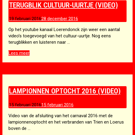
TERUGBLIK CULTUUR-UURTJE (VIDEO)
19 februari 2016
28 december 2016
Op het youtube kanaal Loerendonck zijn weer een aantal
video’s toegevoegd van het cultuur-uurtje. Nog eens
terugblikken en luisteren naar …
Terugblik
Lees meer
cultuur-
uurtje
(video)
LAMPIONNEN OPTOCHT 2016 (VIDEO)
15 februari 2016
15 februari 2016
Video van de afsluiting van het carnaval 2016 met de
lampionnenoptocht en het verbranden van Trien en Loerus
boven de …