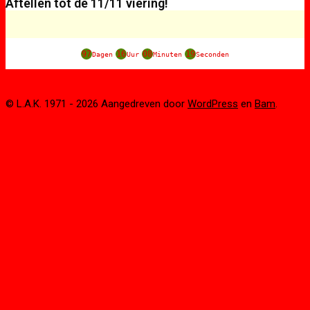
Aftellen tot de 11/11 viering!
97
16
08
19
Dagen
Uur
Minuten
Seconden
© L.A.K. 1971 - 2026 Aangedreven door
WordPress
en
Bam
.