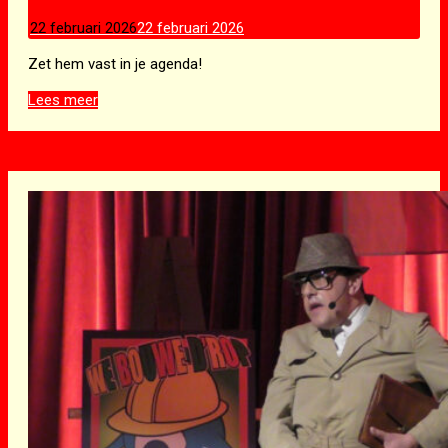
22 februari 2026
22 februari 2026
Zet hem vast in je agenda!
SAVE
Lees meer
THE
DATE
9
JANUARI
2027