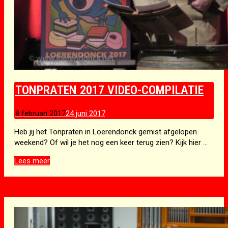
TONPRATEN 2017 VIDEO-COMPILATIE
8 februari 2017
24 juni 2017
Heb jij het Tonpraten in Loerendonck gemist afgelopen
weekend? Of wil je het nog een keer terug zien? Kijk hier …
Tonpraten
Lees meer
2017
video-
compilatie