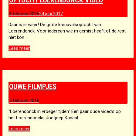
8 februari 2016
24 juni 2017
Daar is ie weer! De grote karnavalsoptocht van
Loerendonck. Voor iedereen wie m gemist heeft of de rest
niet kon …
Optocht
Lees meer
Loerendonck
video
OUWE FILMPJES
5 februari 2016
“Loerendonck in vroeger tijden” Een paar oude video’s op
het Loerendoncks Joetjoep Kanaal
Ouwe
Lees meer
filmpjes