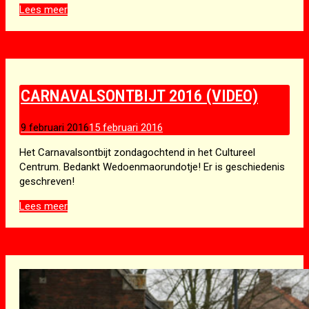
Lampionnen
Lees meer
optocht
2016
(video)
CARNAVALSONTBIJT 2016 (VIDEO)
9 februari 2016
15 februari 2016
Het Carnavalsontbijt zondagochtend in het Cultureel
Centrum. Bedankt Wedoenmaorundotje! Er is geschiedenis
geschreven!
Carnavalsontbijt
Lees meer
2016
(video)