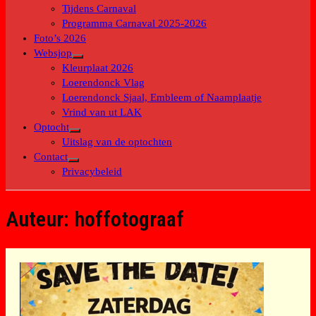
submenu
Tijdens Carnaval
Programma Carnaval 2025-2026
Foto’s 2026
Websjop
Toon
Kleurplaat 2026
submenu
Loerendonck Vlag
Loerendonck Sjaal, Embleem of Naamplaatje
Vrind van ut LAK
Optocht
Toon
Uitslag van de optochten
submenu
Contact
Toon
Privacybeleid
submenu
Auteur:
hoffotograaf